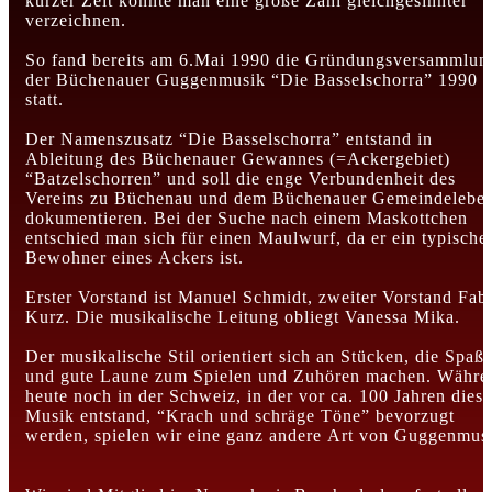
kurzer Zeit konnte man eine große Zahl gleichgesinnter
verzeichnen.
So fand bereits am 6.Mai 1990 die Gründungsversammlun
der Büchenauer Guggenmusik “Die Basselschorra” 1990 e
statt.
Der Namenszusatz “Die Basselschorra” entstand in
Ableitung des Büchenauer Gewannes (=Ackergebiet)
“Batzelschorren” und soll die enge Verbundenheit des
Vereins zu Büchenau und dem Büchenauer Gemeindelebe
dokumentieren. Bei der Suche nach einem Maskottchen
entschied man sich für einen Maulwurf, da er ein typische
Bewohner eines Ackers ist.
Erster Vorstand ist Manuel Schmidt, zweiter Vorstand Fab
Kurz. Die musikalische Leitung obliegt Vanessa Mika.
Der musikalische Stil orientiert sich an Stücken, die Spaß
und gute Laune zum Spielen und Zuhören machen. Währe
heute noch in der Schweiz, in der vor ca. 100 Jahren diese
Musik entstand, “Krach und schräge Töne” bevorzugt
werden, spielen wir eine ganz andere Art von Guggenmus