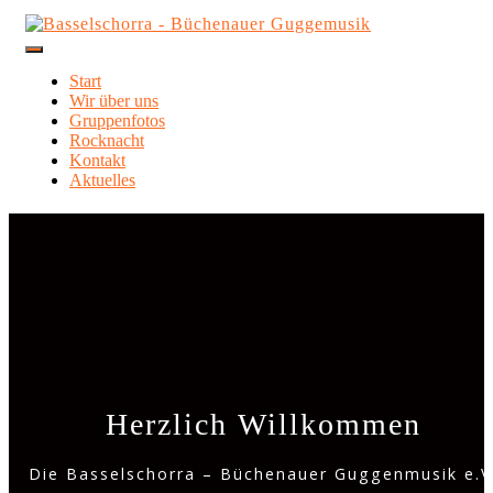
Toggle
Navigation
Start
Wir über uns
Gruppenfotos
Rocknacht
Kontakt
Aktuelles
Herzlich Willkommen
Die Basselschorra – Büchenauer Guggenmusik e.V